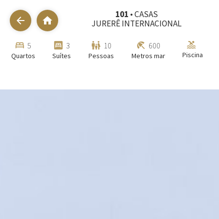
101
• CASAS
arrow_back
home
JURERÊ INTERNACIONAL
pool
bed
bedroom_parent
family_restroom
beach_access
5
3
10
600
Piscina
Quartos
Suítes
Pessoas
Metros mar