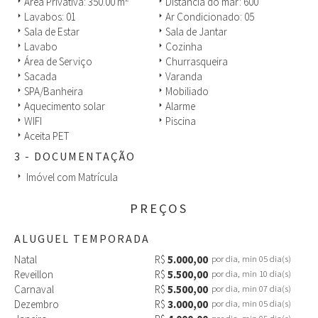
Área Privativa: 350.00 m
Distância do mar: 600
arrow_right
arrow_right
planejado e construído para atender os desejos da natureza e da
cidade, integrando as belezas naturais com os serviços sem
Lavabos: 01
Ar Condicionado: 05
arrow_right
arrow_right
perder a praticidade. Fica próxima a serviços, supermercados,
Sala de Estar
Sala de Jantar
arrow_right
arrow_right
restaurantes, lavandeira, bancos, serviço de táxi, atendimento
Lavabo
Cozinha
arrow_right
arrow_right
médico, e locação de veículos, entre outros. Excelentes opções
Área de Serviço
Churrasqueira
arrow_right
arrow_right
que contribuem para tornar as suas férias ainda mais
Sacada
Varanda
arrow_right
arrow_right
confortáveis, de forma que você se divirta e aproveite o cenário
SPA/Banheira
Mobiliado
arrow_right
arrow_right
paradisíaco sem qualquer preocupação.
Aquecimento solar
Alarme
arrow_right
arrow_right
WIFI
Piscina
arrow_right
arrow_right
Nossa equipe de locação estará disponível a qualquer momento
Aceita PET
arrow_right
para sanar duvidas. Não perca essa oportunidade. Faça a sua
reserva!
3 - DOCUMENTAÇÃO
Imóvel com Matrícula
arrow_right
PREÇOS
ALUGUEL TEMPORADA
Natal
R$
5.000,00
por dia, min 05 dia(s)
Reveillon
R$
5.500,00
por dia, min 10 dia(s)
Carnaval
R$
5.500,00
por dia, min 07 dia(s)
Dezembro
R$
3.000,00
por dia, min 05 dia(s)