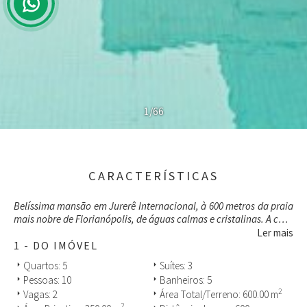
1/66
CARACTERÍSTICAS
Belíssima mansão em Jurerê Internacional, à 600 metros da praia
mais nobre de Florianópolis, de águas calmas e cristalinas. A casa
possui 3 suítes, 5 dormitórios, 2 garagens, 6 ar condicionado,
Ler mais
internet wifi, churrasqueira, sala de estar e jantar, piscina, lareira,
1 - DO IMÓVEL
lavabo, área de serviço, dependência de empregada, sacada e
Quartos: 5
Suítes: 3
arrow_right
arrow_right
jardim. Infraestrutura perfeita pra lazer e segurança. Localizada
Pessoas: 10
Banheiros: 5
arrow_right
arrow_right
na praia mais desejada pelos viajantes, conhecida pela
2
Vagas: 2
Área Total/Terreno: 600.00 m
arrow_right
arrow_right
badalação, por reunir celebridades do mundo inteiro. O bairro foi
2