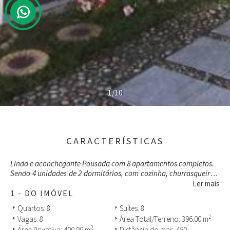
1/10
CARACTERÍSTICAS
Linda e aconchegante Pousada com 8 apartamentos completos.
Sendo 4 unidades de 2 dormitórios, com cozinha, churrasqueira e
varanda com rede.
Ler mais
4 unidades de 1 dormitório, com cozinha completa, roupa de
1 - DO IMÓVEL
cama e banho de hotelaria.
Quartos: 8
Suítes: 8
arrow_right
arrow_right
Imóvel tem ótima localização e fica aproximadamente à 450
2
Vagas: 8
Área Total/Terreno: 396.00 m
arrow_right
arrow_right
metros do mar, possui escritura pública de fração do terreno.
2
Área Privativa: 400.00 m
Distância do mar: 450
arrow_right
arrow_right