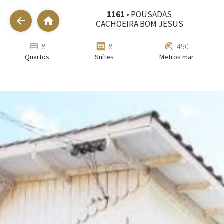
1161
• POUSADAS
arrow_back
home
CACHOEIRA BOM JESUS
bed
bedroom_parent
beach_access
8
8
450
Quartos
Suítes
Metros mar