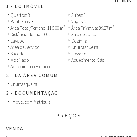
sendo 1 com churrasqueira, 2 vagas de garagem. Imóvel com
Ler mais
excelente localização, próximo padaria farmácia, mercado,
1 - DO IMÓVEL
restaurante e comércio local, condomínio com espaço gourmet e
Quartos: 3
Suítes: 1
arrow_right
arrow_right
piscina. Agende sua visita com nossos consultores imobiliários!
Banheiros: 3
Vagas: 2
arrow_right
arrow_right
2
2
Área Total/Terreno: 116.00 m
Área Privativa: 89.27 m
arrow_right
arrow_right
Distância do mar: 600
Sala de Jantar
arrow_right
arrow_right
Lavabo
Cozinha
arrow_right
arrow_right
Área de Serviço
Churrasqueira
arrow_right
arrow_right
Sacada
Elevador
arrow_right
arrow_right
Mobiliado
Aquecimento Gás
arrow_right
arrow_right
Aquecimento Elétrico
arrow_right
2 - DA ÁREA COMUM
Churrasqueira
arrow_right
3 - DOCUMENTAÇÃO
Imóvel com Matrícula
arrow_right
PREÇOS
VENDA