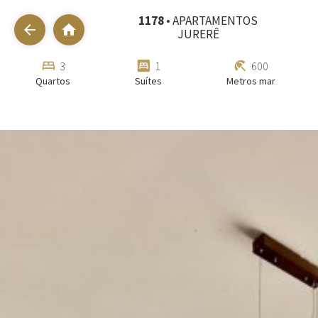
1178
• APARTAMENTOS
arrow_back
home
JURERÊ
bed
bedroom_parent
beach_access
3
1
600
Quartos
Suítes
Metros mar