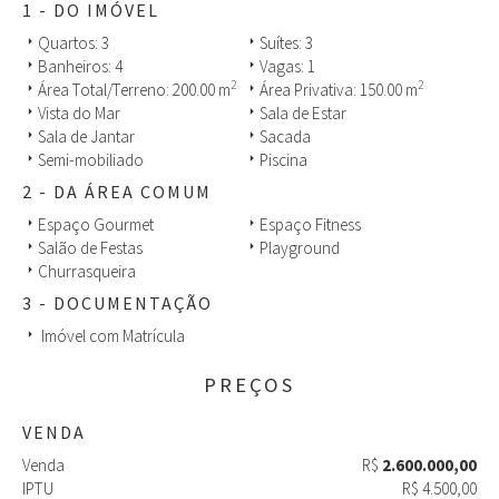
suítes, piso porcelanato, banheiros com bancadas de granito,
1 - DO IMÓVEL
louças e metais nobres e box com vidro temperado, persianas
Quartos: 3
Suítes: 3
arrow_right
arrow_right
rolantes nas suítes e elétricas na suíte máster, armários
Banheiros: 4
Vagas: 1
arrow_right
arrow_right
embutidos na cozinha e banheiros, sacada com churrasqueira, 02
2
2
Área Total/Terreno: 200.00 m
Área Privativa: 150.00 m
arrow_right
arrow_right
vagas de garagem e hobby-box.
Vista do Mar
Sala de Estar
arrow_right
arrow_right
Condomínio com estrutura completa: sala de jogos; cinema;
Sala de Jantar
Sacada
arrow_right
arrow_right
espaço gourmet; estar social; pista de dança; passarela de
Semi-mobiliado
Piscina
arrow_right
arrow_right
acesso; lavabos; jantar confraria; lounge externo; piscina infantil;
2 - DA ÁREA COMUM
playground; - terraços com lounges; jardins; piscina adulto com
deck molhado e spa; bicicletário.
Espaço Gourmet
Espaço Fitness
arrow_right
arrow_right
Salão de Festas
Playground
arrow_right
arrow_right
Churrasqueira
arrow_right
3 - DOCUMENTAÇÃO
Imóvel com Matrícula
arrow_right
PREÇOS
VENDA
Venda
R$
2.600.000,00
IPTU
R$ 4.500,00