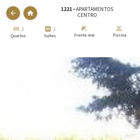
1221
• APARTAMENTOS
arrow_back
home
CENTRO
beach_access
pool
bed
bedroom_parent
3
3
Frente mar
Piscina
Quartos
Suítes