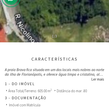
1/3
CARACTERÍSTICAS
A praia Brava fica situada em um dos locais mais nobres ao norte
da ilha de Florianópolis, e oferece água limpa e cristalina, além
de belezas naturais.
Ler mais
1 - DO IMÓVEL
2
Área Total/Terreno: 605.00 m
Distância do mar: 80
arrow_right
arrow_right
3 - DOCUMENTAÇÃO
Imóvel com Matrícula
arrow_right