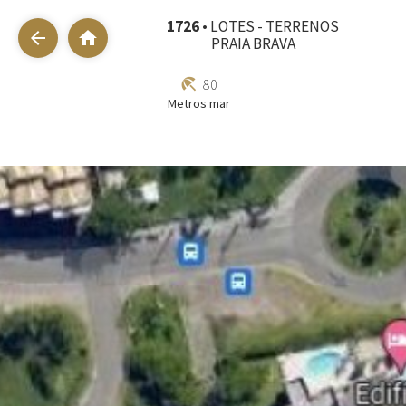
1726
• LOTES - TERRENOS
arrow_back
home
PRAIA BRAVA
beach_access
80
Metros mar