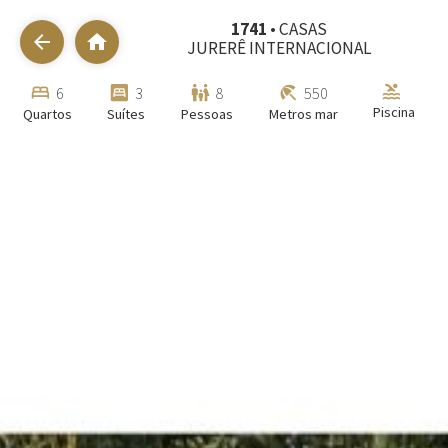
1741
• CASAS
arrow_back
home
JURERÊ INTERNACIONAL
pool
bed
bedroom_parent
family_restroom
beach_access
6
3
8
550
Piscina
Quartos
Suítes
Pessoas
Metros mar