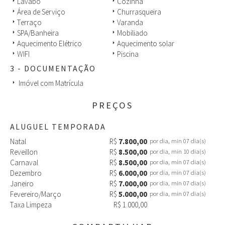
amplas e pé-direito generoso, proporcionando excelente
Lavabo
Cozinha
arrow_right
arrow_right
circulação e convivência. A sala principal dispõe de TV de 75
Área de Serviço
Churrasqueira
arrow_right
arrow_right
polegadas com canais a cabo, home theater e Wi-Fi.
Terraço
Varanda
arrow_right
arrow_right
SPA/Banheira
Mobiliado
arrow_right
arrow_right
A cozinha é moderna, totalmente equipada e recém-renovada.
Aquecimento Elétrico
Aquecimento solar
arrow_right
arrow_right
WIFI
Piscina
arrow_right
arrow_right
Todos os quartos e ambientes sociais são climatizados,
garantindo conforto em qualquer época do ano.
3 - DOCUMENTAÇÃO
Imóvel com Matrícula
arrow_right
Na área externa, você poderá desfrutar de uma piscina aquecida,
churrasqueira e um agradável espaço de lazer.
PREÇOS
A casa também é especialmente adequada para famílias com
crianças, contando com proteção na piscina e nas janelas,
ALUGUEL TEMPORADA
proporcionando mais tranquilidade durante a estadia.
Natal
R$
7.800,00
por dia, min 07 dia(s)
Reveillon
R$
8.500,00
por dia, min 10 dia(s)
Oferecemos roupas de cama, cobertores e toalhas limpas para
todos os hóspedes.
Carnaval
R$
8.500,00
por dia, min 07 dia(s)
Dezembro
R$
6.000,00
por dia, min 07 dia(s)
Destaques:
Janeiro
R$
7.000,00
por dia, min 07 dia(s)
Fevereiro/Março
R$
5.000,00
por dia, min 07 dia(s)
* Localização privilegiada em Jurerê Internacional
Taxa Limpeza
R$ 1.000,00
* Apenas 550 metros da praia
* 6 quartos (3 suítes)