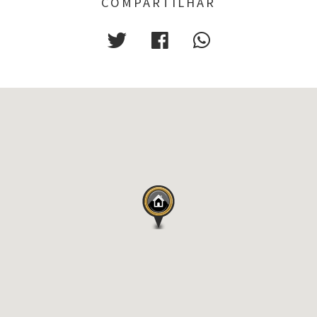
COMPARTILHAR
* Capacidade para 18 hóspedes
* Piscina aquecida
* Churrasqueira e cervejeira.
*Mesa de bilhar profissional
*Mesa de Pebolim
*Fliperama
* TV 75” com home theater
* Wi-Fi em todos os ambientes
* Todos ambientes climatizados
* Cozinha moderna e equipada
* Estrutura segura para crianças