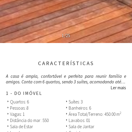
1/25
CARACTERÍSTICAS
A casa é ampla, confortável e perfeita para reunir família e
amigos. Conta com 6 quartos, sendo 3 suítes, acomodando até 18
(conferir o valor - site apenas ate 16) pessoas com conforto.
Ler mais
1 - DO IMÓVEL
Divirta-se com seu grupo em uma completa sala de jogos,
Quartos: 6
Suítes: 3
arrow_right
arrow_right
equipada com mesa de sinuca profissional, mesa de pingue-pong
Pessoas: 8
Banheiros: 6
arrow_right
arrow_right
(tênis de mesa), pebolim, fliperama com mais de 20 mil jogos e
2
Vagas: 1
Área Total/Terreno: 450.00 m
arrow_right
arrow_right
jogo de dardos – entretenimento garantido para todas as idades!
Distância do mar: 550
Lavabos: 01
arrow_right
arrow_right
A área social possui ambientes integrados e espaçosos, com salas
Sala de Estar
Sala de Jantar
arrow_right
arrow_right