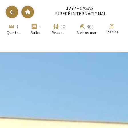
1777
• CASAS
arrow_back
home
JURERÊ INTERNACIONAL
pool
bed
bedroom_parent
family_restroom
beach_access
4
4
10
400
Piscina
Quartos
Suítes
Pessoas
Metros mar