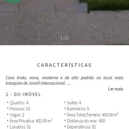
1/23
CARACTERÍSTICAS
Casa linda, nova, moderna e de alto padrão no local mais
tranquilo de Jurerê Internacional.
Ler mais
Espaçosa, arejada, totalmente equipada e agradável.
1 - DO IMÓVEL
Quartos: 4
Suítes: 4
arrow_right
arrow_right
Com 5 suítes (uma no térreo); ar condicionado em todos os
Pessoas: 10
Banheiros: 5
arrow_right
arrow_right
ambientes; piscina, cozinha, salas e churrasqueira integradas;
2
Vagas: 2
Área Total/Terreno: 450.00 m
arrow_right
arrow_right
garagem coberta para 2 carros (espaço para mais 2 carros atrás,
2
Área Privativa: 402.00 m
Distância do mar: 400
arrow_right
arrow_right
sem cobertura); estar íntimo equipado para treino com esteira e
bike ergométrica.
Lavabos: 01
Dependência: 01
arrow_right
arrow_right