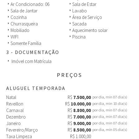
Ar Condicionado: 06
Sala de Estar
arrow_right
arrow_right
Perto do melhor lugar na praia, meia quadra da Av. Búzios, em
Sala de Jantar
Lavabo
arrow_right
arrow_right
rua tranquila.
Cozinha
Área de Serviço
arrow_right
arrow_right
Churrasqueira
Sacada
arrow_right
arrow_right
Outras observações
Mobiliado
Aquecimento solar
arrow_right
arrow_right
Nossa intenção é locar para famílias, não temos interesse na
WIFI
Piscina
arrow_right
arrow_right
locação para grupos de amigos, haja vista que prezamos pela
Somente Família
arrow_right
tranquilidade de nossa vizinhança e pela segurança da casa e
hóspedes.
3 - DOCUMENTAÇÃO
Imóvel com Matrícula
arrow_right
PREÇOS
ALUGUEL TEMPORADA
Natal
R$
7.500,00
por dia, min 07 dia(s)
Reveillon
R$
10.000,00
por dia, min 10 dia(s)
Carnaval
R$
8.800,00
por dia, min 07 dia(s)
Dezembro
R$
7.000,00
por dia, min 07 dia(s)
Janeiro
R$
9.000,00
por dia, min 07 dia(s)
Fevereiro/Março
R$
8.500,00
por dia, min 05 dia(s)
Taxa Limpeza
R$ 1.000,00