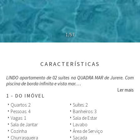
1/57
CARACTERÍSTICAS
LINDO apartamento de 02 suites na QUADRA MAR de Jurere. Com
piscina de borda infinita e vista mar.
APENAS FAMILIA.
Ler mais
1 - DO IMÓVEL
Quartos: 2
Suítes: 2
arrow_right
arrow_right
Pessoas: 4
Banheiros: 3
arrow_right
arrow_right
Vagas: 1
Sala de Estar
arrow_right
arrow_right
Sala de Jantar
Lavabo
arrow_right
arrow_right
Cozinha
Área de Serviço
arrow_right
arrow_right
Churrasqueira
Sacada
arrow_right
arrow_right