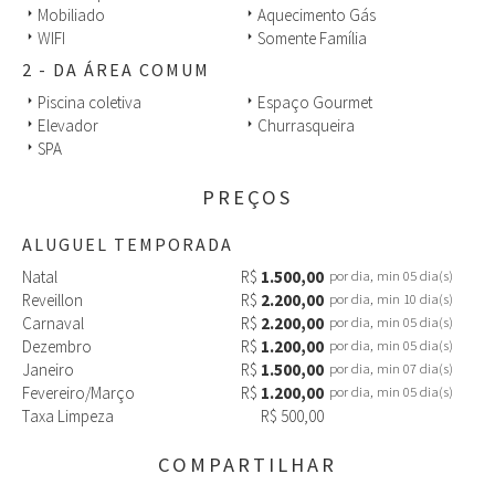
Mobiliado
Aquecimento Gás
arrow_right
arrow_right
WIFI
Somente Família
arrow_right
arrow_right
2 - DA ÁREA COMUM
Piscina coletiva
Espaço Gourmet
arrow_right
arrow_right
Elevador
Churrasqueira
arrow_right
arrow_right
SPA
arrow_right
PREÇOS
ALUGUEL TEMPORADA
Natal
R$
1.500,00
por dia, min 05 dia(s)
Reveillon
R$
2.200,00
por dia, min 10 dia(s)
Carnaval
R$
2.200,00
por dia, min 05 dia(s)
Dezembro
R$
1.200,00
por dia, min 05 dia(s)
Janeiro
R$
1.500,00
por dia, min 07 dia(s)
Fevereiro/Março
R$
1.200,00
por dia, min 05 dia(s)
Taxa Limpeza
R$ 500,00
COMPARTILHAR