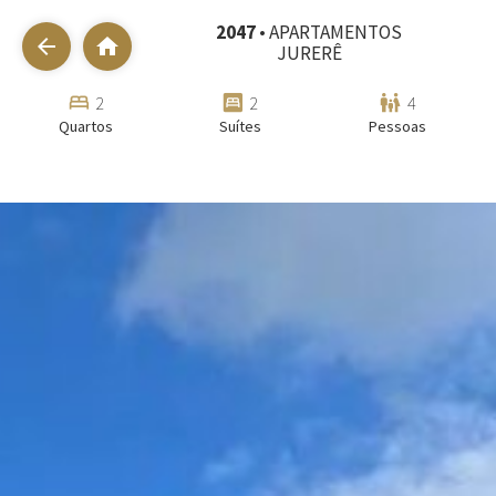
2047
• APARTAMENTOS
arrow_back
home
JURERÊ
bed
bedroom_parent
family_restroom
2
2
4
Quartos
Suítes
Pessoas