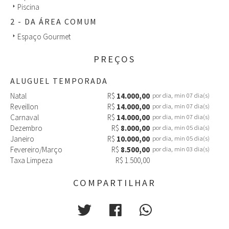
A casa é excelente para todos os roteiros:
Piscina
arrow_right
2 - DA ÁREA COMUM
- Gastronômico, pois fica próximo a restaurantes famosos como
Devito, Positano Diamond, Nomma Sushi, Kuay, Jay e está a 8min
Espaço Gourmet
arrow_right
do Open Shopping.
PREÇOS
- ⁠Entretenimento e Baladas, a propriedade fica a 50m do
agradável passeio dos namorados que permite acesso ao P12,
ALUGUEL TEMPORADA
Donna, Ammo Beach, 300 Cosmo Beach, Cafe de La Musique e
Acqua Plage.
Natal
R$
14.000,00
por dia, min 07 dia(s)
Reveillon
R$
14.000,00
por dia, min 07 dia(s)
- E para revigorar as energias, desfrute de dias ensolarados à
Carnaval
R$
14.000,00
por dia, min 07 dia(s)
beira da piscina, caminhas na praia, passeios de barco em ilhas
Dezembro
R$
8.000,00
por dia, min 05 dia(s)
paradisíacas, day use nos spas da região e muito mais.
Janeiro
R$
10.000,00
por dia, min 05 dia(s)
No bairro há mercados, meat shops, sorveterias, barbearias,
Fevereiro/Março
R$
8.500,00
por dia, min 03 dia(s)
salões de beleza, academias e pubs.
Taxa Limpeza
R$ 1.500,00
Independente do roteiro, a propriedade está preparada para
entregar conforto e comodidade.
COMPARTILHAR