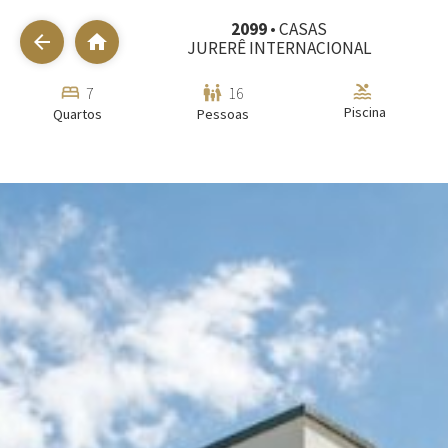
2099
• CASAS
arrow_back
home
JURERÊ INTERNACIONAL
pool
bed
family_restroom
7
16
Piscina
Quartos
Pessoas