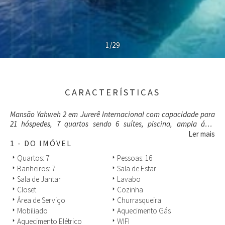
1/29
CARACTERÍSTICAS
Mansão Yahweh 2 em Jurerê Internacional com capacidade para
21 hóspedes, 7 quartos sendo 6 suítes, piscina, ampla área
gourmet, a apenas 2 minutos de caminhada da famosa e
Ler mais
recentemente alargada praia.
1 - DO IMÓVEL
Quartos: 7
Pessoas: 16
arrow_right
arrow_right
Possui cozinha integrada a sala de jantar e estar, ambas com
Banheiros: 7
Sala de Estar
arrow_right
arrow_right
vista da piscina e da área externa.
Sala de Jantar
Lavabo
arrow_right
arrow_right
Closet
Cozinha
arrow_right
arrow_right
A área gourmet dispõe de aquecedor à gás, proporcionando um
ambiente de lazer mesmo quando o sol não aparecer ou a
Área de Serviço
Churrasqueira
arrow_right
arrow_right
temperatura cair.
Mobiliado
Aquecimento Gás
arrow_right
arrow_right
O espaço
Aquecimento Elétrico
WIFI
arrow_right
arrow_right