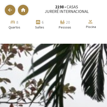
2198
• CASAS
arrow_back
home
JURERÊ INTERNACIONAL
pool
bed
bedroom_parent
family_restroom
8
6
20
Piscina
Quartos
Suítes
Pessoas