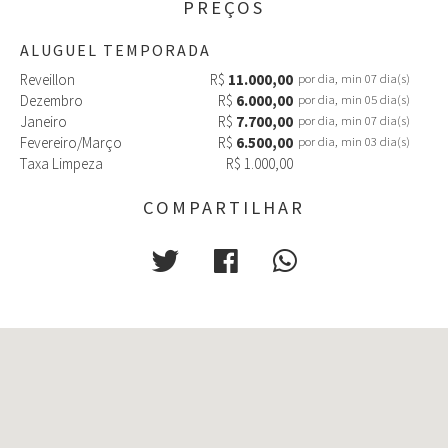
PREÇOS
- 1 cama Queen
- 1 cama solteiro
ALUGUEL TEMPORADA
- sacada com vista para piscina
- ar-condicionado (quente/frio)
Reveillon
R$
11.000,00
por dia, min 07 dia(s)
Dezembro
R$
6.000,00
por dia, min 05 dia(s)
Suíte 02:
Janeiro
R$
7.700,00
por dia, min 07 dia(s)
- 1 cama queen
Fevereiro/Março
R$
6.500,00
por dia, min 03 dia(s)
- 1 cama solteiro
Taxa Limpeza
R$ 1.000,00
- ar-condicionado (quente/frio)
Suíte 03:
COMPARTILHAR
- 1 cama queen
- 1 cama solteiro
- ar-condicionado (quente/frio)
Suíte 04:
- 1 cama queen
- sacada
- ar-condicionado (quente/frio)
Suíte 05:
- 1 cama Queen
- ar-condicionado (quente/frio)