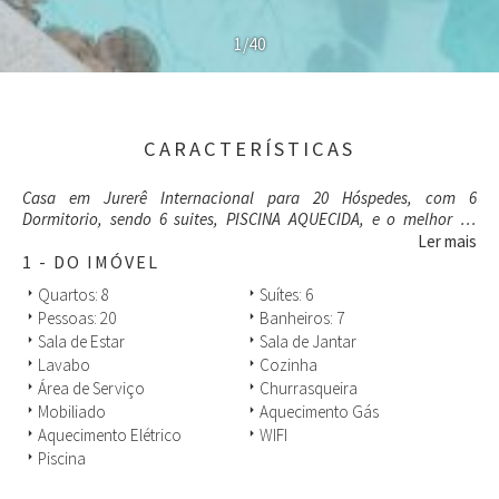
1/40
CARACTERÍSTICAS
Casa em Jurerê Internacional para 20 Hóspedes, com 6
Dormitorio, sendo 6 suites, PISCINA AQUECIDA, e o melhor de
tudo, a poucos passos do Mar e ao lado do Open Shopping, o
Ler mais
centro Gastronômico e Comercial de Jurerê.
1 - DO IMÓVEL
CAPACIDADE DE HÓSPEDES: 20 PESSOAS
Quartos: 8
Suítes: 6
arrow_right
arrow_right
Pessoas: 20
Banheiros: 7
arrow_right
arrow_right
TOTAL DE CÔMODOS:
Sala de Estar
Sala de Jantar
arrow_right
arrow_right
- 8 Quartos, sendo 7 Suítes
Lavabo
Cozinha
arrow_right
arrow_right
- 7 banheiros completos
- 1 lavabo
Área de Serviço
Churrasqueira
arrow_right
arrow_right
- 7 camas Queen
Mobiliado
Aquecimento Gás
arrow_right
arrow_right
- 6 camas de solteiro
Aquecimento Elétrico
WIFI
arrow_right
arrow_right
Piscina
arrow_right
QUARTOS:
Suíte Master: