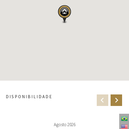
Suíte 06:
- 1 cama Queen
- ar-condicionado (quente/frio)
Suíte 07:
- 1 cama Queen
- ar-condicionado (quente/frio)
Quarto 08:
* 1 cama Queen
* ar-condicionado (quente/frio)
ÁREA SOCIAL:
- Cozinha completa com todos os utensílios e talheres para até 20
pessoas
- Sala de Jantar
DISPONIBILIDADE
- Churrasqueira
- Sala de estar com Lareira
- Lavanderia com máquina de lavar e secar
Agosto 2026
ÁREA EXTERNA: