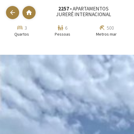
2257
• APARTAMENTOS
arrow_back
home
JURERÊ INTERNACIONAL
bed
family_restroom
beach_access
3
6
500
Quartos
Pessoas
Metros mar