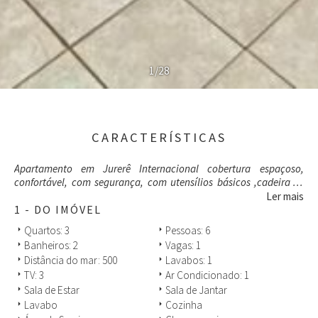
1/28
CARACTERÍSTICAS
Apartamento em Jurerê Internacional cobertura espaçoso,
confortável, com segurança, com utensílios básicos ,cadeiras e
guarda sol , ar condicionado e ventiladores em todos os quartos,
Ler mais
sala e cobertura. Praia de Jurerê Internacional a 500 metros do
1 - DO IMÓVEL
apartamento.
Quartos: 3
Pessoas: 6
arrow_right
arrow_right
Não aceitamos animais no momento.
Banheiros: 2
Vagas: 1
arrow_right
arrow_right
Distância do mar: 500
Lavabos: 1
arrow_right
arrow_right
TV: 3
Ar Condicionado: 1
arrow_right
arrow_right
Sala de Estar
Sala de Jantar
arrow_right
arrow_right
Lavabo
Cozinha
arrow_right
arrow_right