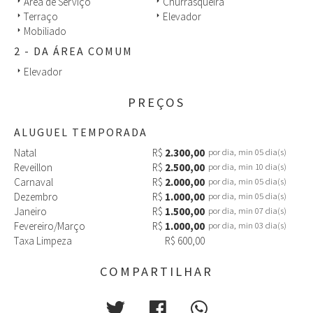
Área de Serviço
Churrasqueira
arrow_right
arrow_right
Terraço
Elevador
arrow_right
arrow_right
Mobiliado
arrow_right
2 - DA ÁREA COMUM
Elevador
arrow_right
PREÇOS
ALUGUEL TEMPORADA
Natal
R$
2.300,00
por dia, min 05 dia(s)
Reveillon
R$
2.500,00
por dia, min 10 dia(s)
Carnaval
R$
2.000,00
por dia, min 05 dia(s)
Dezembro
R$
1.000,00
por dia, min 05 dia(s)
Janeiro
R$
1.500,00
por dia, min 07 dia(s)
Fevereiro/Março
R$
1.000,00
por dia, min 03 dia(s)
Taxa Limpeza
R$ 600,00
COMPARTILHAR