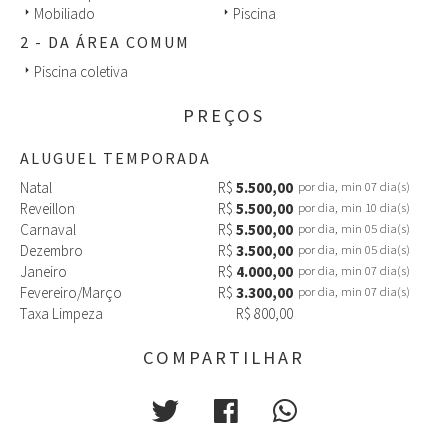
Casa 2: Cozinha moderna completa. Pátio externo com
Mobiliado
Piscina
arrow_right
arrow_right
churrasqueira e área de estar. Jardim privativo na frente. Sala de
2 - DA ÁREA COMUM
estar separada com sofá-cama e televisão. No andar de cima,
dois quartos: um com duas camas de solteiro (opcional cama
Piscina coletiva
arrow_right
queen) e outro com cama queen. Ambos os quartos têm banheiro
privativo.
PREÇOS
Amplo quintal com mais uma vaga de estacionamento e áreas de
ALUGUEL TEMPORADA
convivência.
UMA Área de piscina com deck e espreguiçadeiras para ambas.
Natal
R$
5.500,00
por dia, min 07 dia(s)
Reveillon
R$
5.500,00
por dia, min 10 dia(s)
Carnaval
R$
5.500,00
por dia, min 05 dia(s)
Dezembro
R$
3.500,00
por dia, min 05 dia(s)
Janeiro
R$
4.000,00
por dia, min 07 dia(s)
Fevereiro/Março
R$
3.300,00
por dia, min 07 dia(s)
Taxa Limpeza
R$ 800,00
COMPARTILHAR