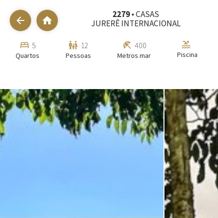
2279
• CASAS
arrow_back
home
JURERÊ INTERNACIONAL
pool
bed
family_restroom
beach_access
5
12
400
Piscina
Quartos
Pessoas
Metros mar