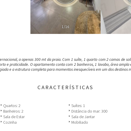
1/16
rnacional, a apenas 300 mt da praia. Com 1 suíte, 1 quarto com 2 camas de solt
orto e praticidade. O apartamento conta com 2 banheiros, 1 lavabo, área ampla
ilegiada e a estrutura completa para momentos inesquecíveis em um dos destinos 
CARACTERÍSTICAS
row_right
arrow_right
Quartos: 2
Suítes: 1
row_right
arrow_right
Banheiros: 2
Distância do mar: 300
row_right
arrow_right
Sala de Estar
Sala de Jantar
row_right
arrow_right
Cozinha
Mobiliado