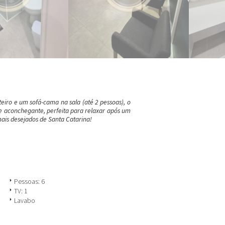
eiro e um sofá-cama na sala (até 2 pessoas), o
 e aconchegante, perfeita para relaxar após um
mais desejados de Santa Catarina!
arrow_right
Pessoas: 6
arrow_right
TV: 1
arrow_right
Lavabo