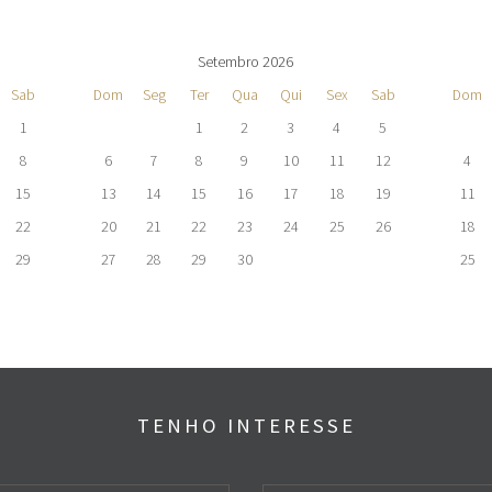
Setembro 2026
Sab
Dom
Seg
Ter
Qua
Qui
Sex
Sab
Dom
1
1
2
3
4
5
8
6
7
8
9
10
11
12
4
15
13
14
15
16
17
18
19
11
22
20
21
22
23
24
25
26
18
29
27
28
29
30
25
TENHO INTERESSE