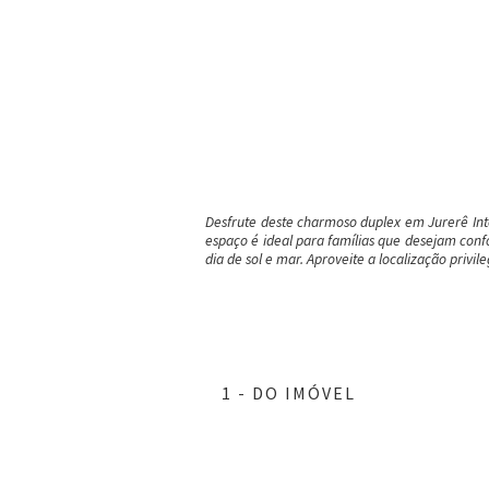
Desfrute deste charmoso duplex em Jurerê Inte
espaço é ideal para famílias que desejam conf
dia de sol e mar. Aproveite a localização priv
1 - DO IMÓVEL
ar
ar
ar
ar