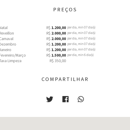
PREÇOS
Natal
R$
1.200,00
por dia, min 07 dia(s)
Reveillon
R$
2.000,00
por dia, min 07 dia(s)
Carnaval
R$
2.000,00
por dia, min 07 dia(s)
Dezembro
R$
1.200,00
por dia, min 07 dia(s)
Janeiro
R$
1.200,00
por dia, min 07 dia(s)
Fevereiro/Março
R$
1.500,00
por dia, min 6 dia(s)
Taxa Limpeza
R$ 350,00
COMPARTILHAR