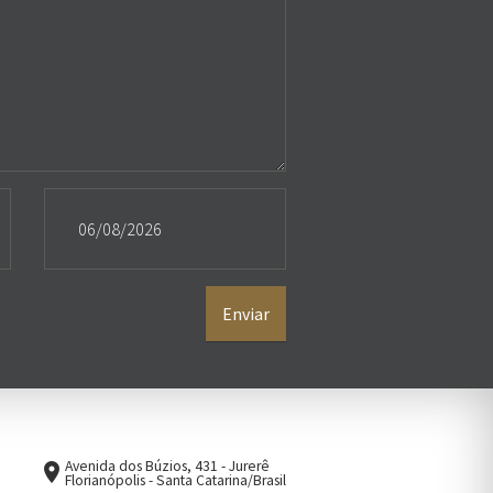
Enviar
Avenida dos Búzios, 431 - Jurerê
place
Florianópolis - Santa Catarina/Brasil