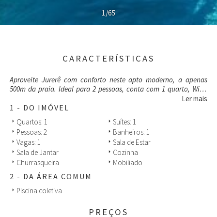
1/65
CARACTERÍSTICAS
Aproveite Jurerê com conforto neste apto moderno, a apenas
500m da praia. Ideal para 2 pessoas, conta com 1 quarto, Wi-Fi
rápido, ar-condicionado, smart TV, garagem e piscina coletiva.
Ler mais
Perfeito para descansar ou trabalhar. Localização privilegiada:
1 - DO IMÓVEL
perto de restaurantes, mercado, farmácia e do centrinho de
Quartos: 1
Suítes: 1
arrow_right
arrow_right
Jurerê. Tudo a poucos minutos a pé.
Pessoas: 2
Banheiros: 1
arrow_right
arrow_right
Vagas: 1
Sala de Estar
arrow_right
arrow_right
Sala de Jantar
Cozinha
arrow_right
arrow_right
Churrasqueira
Mobiliado
arrow_right
arrow_right
2 - DA ÁREA COMUM
Piscina coletiva
arrow_right
PREÇOS