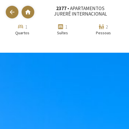
2377
• APARTAMENTOS
arrow_back
home
JURERÊ INTERNACIONAL
bed
bedroom_parent
family_restroom
1
1
2
Quartos
Suítes
Pessoas