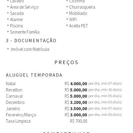
casa integrada com o espaço gourmet deixam esse imóvel ainda
Lavabo
Cozinha
arrow_right
arrow_right
mais especial, local perfeito para aproveitar as férias.
Área de Serviço
Churrasqueira
arrow_right
arrow_right
Tudo isso a poucos metros de uma das praias mais desejadas do
Sacada
Mobiliado
arrow_right
arrow_right
Brasil.
Alarme
WIFI
arrow_right
arrow_right
Piscina
Aceita PET
arrow_right
arrow_right
Somente Família
arrow_right
3 - DOCUMENTAÇÃO
Imóvel com Matrícula
arrow_right
PREÇOS
ALUGUEL TEMPORADA
Natal
R$
4.000,00
por dia, min 07 dia(s)
Reveillon
R$
5.000,00
por dia, min 10 dia(s)
Carnaval
R$
5.000,00
por dia, min 05 dia(s)
Dezembro
R$
3.200,00
por dia, min 05 dia(s)
Janeiro
R$
3.500,00
por dia, min 07 dia(s)
Fevereiro/Março
R$
3.000,00
por dia, min 05 dia(s)
Taxa Limpeza
R$ 700,00