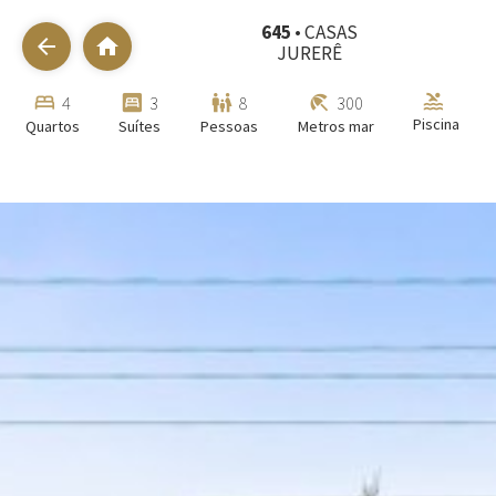
645
• CASAS
arrow_back
home
JURERÊ
pool
bed
bedroom_parent
family_restroom
beach_access
4
3
8
300
Piscina
Quartos
Suítes
Pessoas
Metros mar