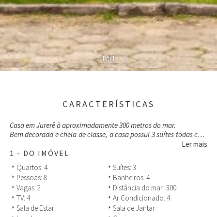
1/51
CARACTERÍSTICAS
Casa em Jurerê à aproximadamente 300 metros do mar.
Bem decorada e cheia de classe, a casa possui 3 suítes todas com
cama de casal e ar split, duas suites com TV.
Ler mais
Possui um quarto que atualmente esta sendo usado como
1 - DO IMÓVEL
escritório com um sofa cama de casal. No piso térreo, ao lado da
Quartos: 4
Suítes: 3
arrow_right
arrow_right
sala de estar, temos a sala de TV que possui ar condicionado e um
Pessoas: 8
Banheiros: 4
arrow_right
arrow_right
sofa cama (a porta pode ser fechada e usada também como um
Vagas: 2
Distância do mar: 300
arrow_right
arrow_right
quarto térreo).
TV: 4
Ar Condicionado: 4
arrow_right
arrow_right
Espaço gourmet, lavanderia, sala de jantar e estar integradas,
sacadas nos quartos superiores e uma jacuzzi na parte externa da
Sala de Estar
Sala de Jantar
arrow_right
arrow_right