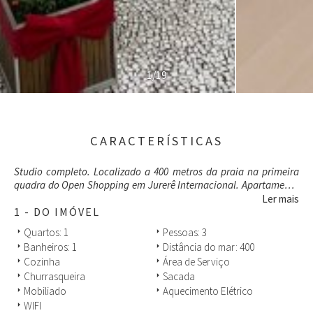
1/19
CARACTERÍSTICAS
Studio completo. Localizado a 400 metros da praia na primeira
quadra do Open Shopping em Jurerê Internacional. Apartamento
conta com cozinha totalmente equipada, excelente posição solar.
Ler mais
1 - DO IMÓVEL
Quartos: 1
Pessoas: 3
arrow_right
arrow_right
Banheiros: 1
Distância do mar: 400
arrow_right
arrow_right
Cozinha
Área de Serviço
arrow_right
arrow_right
Churrasqueira
Sacada
arrow_right
arrow_right
Mobiliado
Aquecimento Elétrico
arrow_right
arrow_right
WIFI
arrow_right