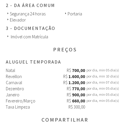
2 - DA ÁREA COMUM
Segurança 24 horas
Portaria
arrow_right
arrow_right
Elevador
arrow_right
3 - DOCUMENTAÇÃO
Imóvel com Matrícula
arrow_right
PREÇOS
ALUGUEL TEMPORADA
Natal
R$
700,00
por dia, min 05 dia(s)
Reveillon
R$
1.600,00
por dia, min 10 dia(s)
Carnaval
R$
1.200,00
por dia, min 07 dia(s)
Dezembro
R$
770,00
por dia, min 05 dia(s)
Janeiro
R$
900,00
por dia, min 05 dia(s)
Fevereiro/Março
R$
660,00
por dia, min 05 dia(s)
Taxa Limpeza
R$ 300,00
COMPARTILHAR