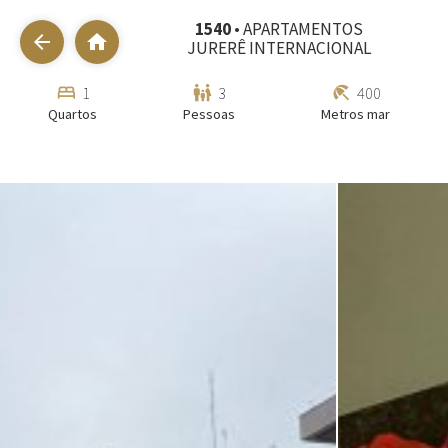
1540
• APARTAMENTOS
arrow_back
home
JURERÊ INTERNACIONAL
bed
family_restroom
beach_access
1
3
400
Quartos
Pessoas
Metros mar