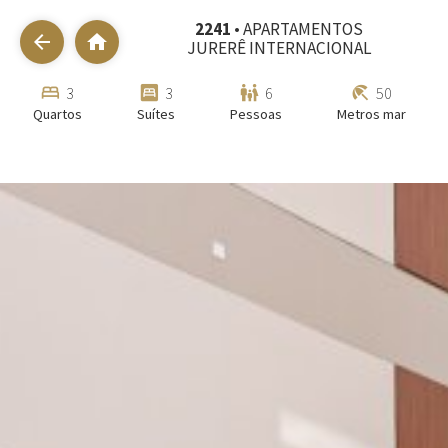
2241
• APARTAMENTOS
arrow_back
home
JURERÊ INTERNACIONAL
bed
bedroom_parent
family_restroom
beach_access
3
3
6
50
Quartos
Suítes
Pessoas
Metros mar