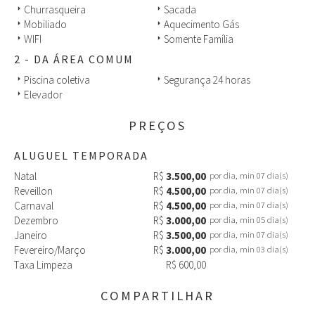
Churrasqueira
Sacada
arrow_right
arrow_right
Mobiliado
Aquecimento Gás
arrow_right
arrow_right
WIFI
Somente Família
arrow_right
arrow_right
2 - DA ÁREA COMUM
Piscina coletiva
Segurança 24 horas
arrow_right
arrow_right
Elevador
arrow_right
PREÇOS
ALUGUEL TEMPORADA
Natal
R$
3.500,00
por dia, min 07 dia(s)
Reveillon
R$
4.500,00
por dia, min 07 dia(s)
Carnaval
R$
4.500,00
por dia, min 07 dia(s)
Dezembro
R$
3.000,00
por dia, min 05 dia(s)
Janeiro
R$
3.500,00
por dia, min 07 dia(s)
Fevereiro/Março
R$
3.000,00
por dia, min 03 dia(s)
Taxa Limpeza
R$ 600,00
COMPARTILHAR