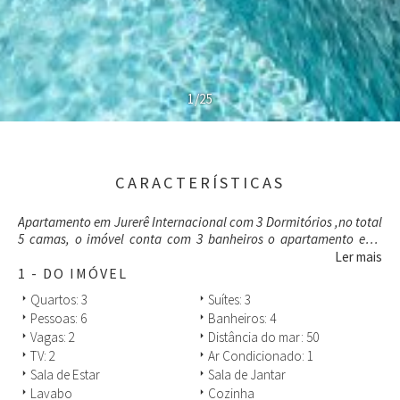
1/25
CARACTERÍSTICAS
Apartamento em Jurerê Internacional com 3 Dormitórios ,no total
5 camas, o imóvel conta com 3 banheiros o apartamento está
completamente mobiliado, para oferecer uma estádia com muito
Ler mais
conforto .
1 - DO IMÓVEL
Excelente localização , próximo de bares e restaurantes da
Quartos: 3
Suítes: 3
arrow_right
arrow_right
região.
Pessoas: 6
Banheiros: 4
arrow_right
arrow_right
Vagas: 2
Distância do mar: 50
arrow_right
arrow_right
TV: 2
Ar Condicionado: 1
arrow_right
arrow_right
Sala de Estar
Sala de Jantar
arrow_right
arrow_right
Lavabo
Cozinha
arrow_right
arrow_right