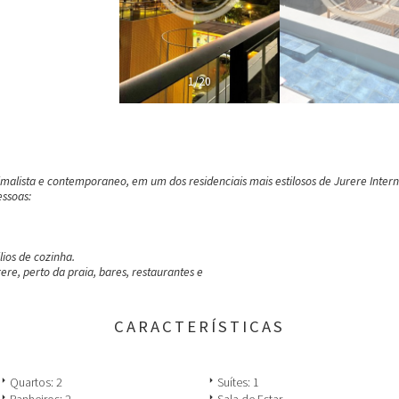
1/20
alista e contemporaneo, em um dos residenciais mais estilosos de Jurere Intern
ssoas:
ios de cozinha.
re, perto da praia, bares, restaurantes e
CARACTERÍSTICAS
row_right
arrow_right
Quartos: 2
Suítes: 1
row_right
arrow_right