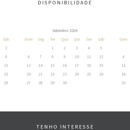
DISPONIBILIDADE
Setembro 2026
Sab
Dom
Seg
Ter
Qua
Qui
Sex
Sab
Dom
1
1
2
3
4
5
8
6
7
8
9
10
11
12
4
15
13
14
15
16
17
18
19
11
22
20
21
22
23
24
25
26
18
29
27
28
29
30
25
TENHO INTERESSE