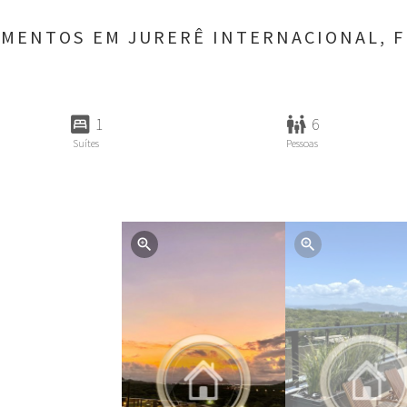
AMENTOS EM JURERÊ INTERNACIONAL,
F
bedroom_parent
family_restroom
1
6
Suítes
Pessoas
zoom_in
zoom_in
zoom_in