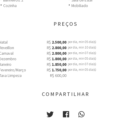
Banheiros: 2
Sala de Estar
row_right
arrow_right
Cozinha
Mobiliado
PREÇOS
Natal
R$
2.500,00
por dia, min 05 dia(s)
Reveillon
R$
2.800,00
por dia, min 10 dia(s)
Carnaval
R$
2.800,00
por dia, min 07 dia(s)
Dezembro
R$
1.800,00
por dia, min 05 dia(s)
Janeiro
R$
1.850,00
por dia, min 07 dia(s)
Fevereiro/Março
R$
1.750,00
por dia, min 05 dia(s)
Taxa Limpeza
R$ 600,00
COMPARTILHAR