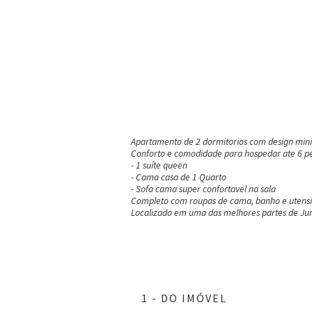
Apartamento de 2 dormitorios com design minim
Conforto e comodidade para hospedar ate 6 pe
- 1 suíte queen
- Cama casa de 1 Quarto
- Sofa cama super confortavel na sala
Completo com roupas de cama, banho e utensil
Localizado em uma das melhores partes de Jure
1 - DO IMÓVEL
ar
ar