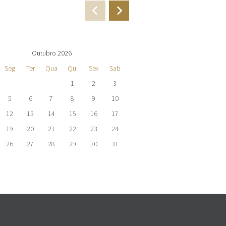
Outubro 2026
Novembro 
Seg
Ter
Qua
Qui
Sex
Sab
Dom
Seg
Ter
Qua
1
2
3
1
2
3
4
5
6
7
8
9
10
8
9
10
11
12
13
14
15
16
17
15
16
17
18
19
20
21
22
23
24
22
23
24
25
26
27
28
29
30
31
29
30