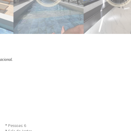
acional.
arrow_right
Pessoas: 6
arrow_right