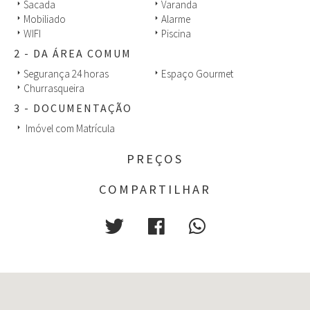
Sacada
Varanda
arrow_right
arrow_right
Mobiliado
Alarme
arrow_right
arrow_right
WIFI
Piscina
arrow_right
arrow_right
2 - DA ÁREA COMUM
Segurança 24 horas
Espaço Gourmet
arrow_right
arrow_right
Churrasqueira
arrow_right
3 - DOCUMENTAÇÃO
Imóvel com Matrícula
arrow_right
PREÇOS
COMPARTILHAR