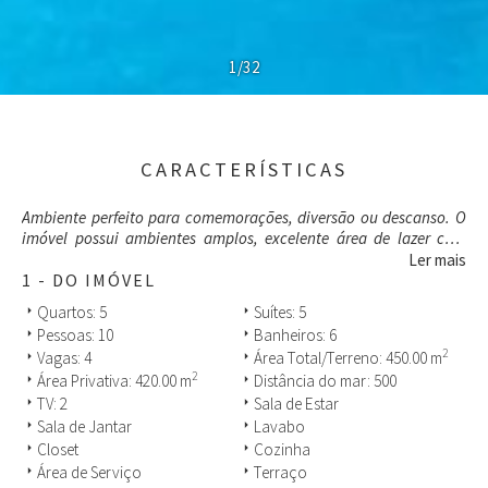
1/32
CARACTERÍSTICAS
Ambiente perfeito para comemorações, diversão ou descanso. O
imóvel possui ambientes amplos, excelente área de lazer com
churrasqueira e piscina. São 5 suítes, hidromassagem, salas de
Ler mais
jantar e estar, 6 banheiros e vagas para 4 carros. Excelente
1 - DO IMÓVEL
localização, estando a apenas 500 metros do mar de Jurerê
Quartos: 5
Suítes: 5
arrow_right
arrow_right
Internacional, com águas calmas, temperatura agradável e larga
Pessoas: 10
Banheiros: 6
arrow_right
arrow_right
faixa de areia fina.
2
Vagas: 4
Área Total/Terreno: 450.00 m
arrow_right
arrow_right
2
Área Privativa: 420.00 m
Distância do mar: 500
arrow_right
arrow_right
Nossa equipe está a disposição para sanar qualquer dúvida, não
TV: 2
Sala de Estar
arrow_right
arrow_right
perca a oportunidade de antecipar sua reserva!!!
Sala de Jantar
Lavabo
arrow_right
arrow_right
Closet
Cozinha
arrow_right
arrow_right
Área de Serviço
Terraço
arrow_right
arrow_right