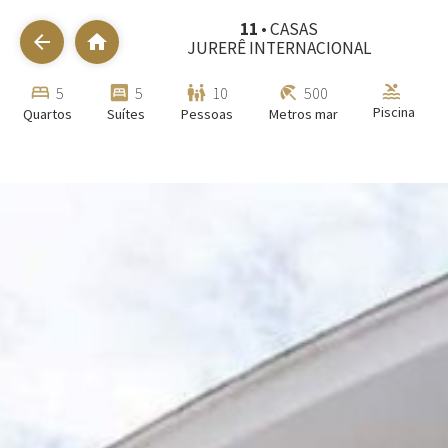
11
• CASAS
arrow_back
home
JURERÊ INTERNACIONAL
pool
bed
bedroom_parent
family_restroom
beach_access
5
5
10
500
Piscina
Quartos
Suítes
Pessoas
Metros mar