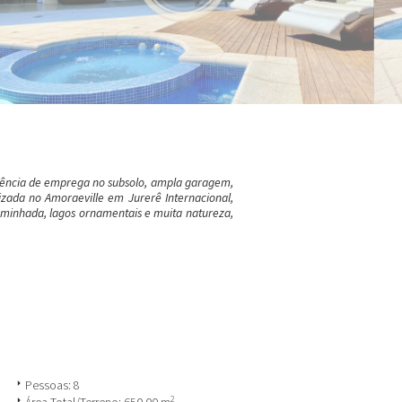
ndência de emprega no subsolo, ampla garagem,
lizada no Amoraeville em Jurerê Internacional,
caminhada, lagos ornamentais e muita natureza,
arrow_right
Pessoas: 8
2
arrow_right