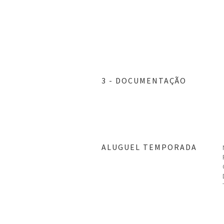
ar
ar
ar
ar
ar
ar
ar
3 - DOCUMENTAÇÃO
ar
ALUGUEL TEMPORADA