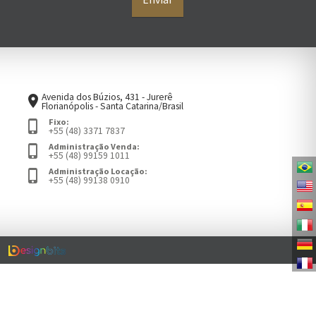
Avenida dos Búzios, 431 - Jurerê
place
Florianópolis - Santa Catarina/Brasil
Fixo:
phone_iphone
+55 (48) 3371 7837
Administração Venda:
phone_iphone
+55 (48) 99159 1011
Administração Locação:
phone_iphone
+55 (48) 99138 0910
.