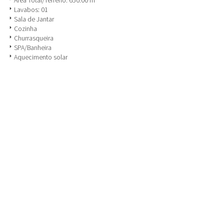
Área Total/Terreno: 650.00 m
arrow_right
Lavabos: 01
arrow_right
Sala de Jantar
arrow_right
Cozinha
arrow_right
Churrasqueira
arrow_right
SPA/Banheira
arrow_right
Aquecimento solar