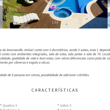
1/54
e do Amoraeville. Imóvel conta com 5 dormitórios, sendo 5 suites, mais 1 depe
conta com ambientes integrados, sala de estar, sala jantar e sala de TV. Loca
lidade, qualidade de vida e bem estar, com vários diferenciais como pista de 
ento por câmeras e esgoto a vácuo.
dade de 8 pessoas em camas, possibilidade de adicionar colchões.
CARACTERÍSTICAS
row_right
arrow_right
Quartos: 5
Suítes: 5
row_right
arrow_right