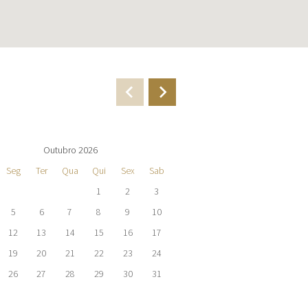
Outubro 2026
Novembro 
Seg
Ter
Qua
Qui
Sex
Sab
Dom
Seg
Ter
Qua
1
2
3
1
2
3
4
5
6
7
8
9
10
8
9
10
11
12
13
14
15
16
17
15
16
17
18
19
20
21
22
23
24
22
23
24
25
26
27
28
29
30
31
29
30