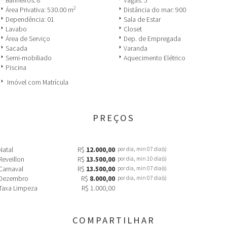
Banheiros: 8
Vagas: 5
2
row_right
arrow_right
Área Privativa: 530.00 m
Distância do mar: 900
row_right
arrow_right
Dependência: 01
Sala de Estar
row_right
arrow_right
Lavabo
Closet
row_right
arrow_right
Área de Serviço
Dep. de Empregada
row_right
arrow_right
Sacada
Varanda
row_right
arrow_right
Semi-mobiliado
Aquecimento Elétrico
row_right
Piscina
row_right
Imóvel com Matrícula
PREÇOS
Natal
R$
12.000,00
por dia, min 07 dia(s)
Reveillon
R$
13.500,00
por dia, min 10 dia(s)
Carnaval
R$
13.500,00
por dia, min 07 dia(s)
Dezembro
R$
8.000,00
por dia, min 07 dia(s)
Taxa Limpeza
R$ 1.000,00
COMPARTILHAR