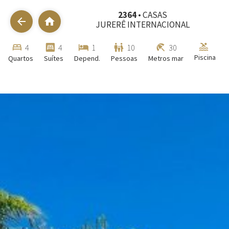
2364
• CASAS
arrow_back
home
JURERÊ INTERNACIONAL
pool
bed
bedroom_parent
local_hotel
family_restroom
beach_access
4
4
1
10
30
Piscina
Quartos
Suítes
Depend.
Pessoas
Metros mar