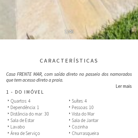
1/46
CARACTERÍSTICAS
Casa FRENTE MAR, com saída direto no passeio dos namorados
que tem acesso direto a praia.
Ler mais
1 - DO IMÓVEL
Quartos: 4
Suítes: 4
arrow_right
arrow_right
Dependência: 1
Pessoas: 10
arrow_right
arrow_right
Distância do mar: 30
Vista do Mar
arrow_right
arrow_right
Sala de Estar
Sala de Jantar
arrow_right
arrow_right
Lavabo
Cozinha
arrow_right
arrow_right
Área de Serviço
Churrasqueira
arrow_right
arrow_right