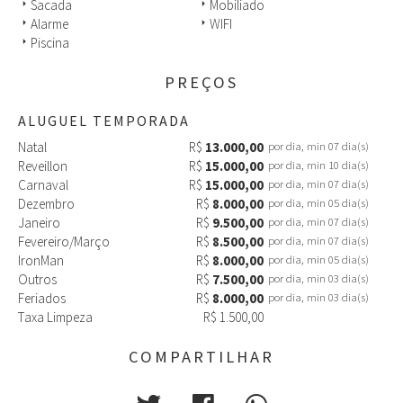
Sacada
Mobiliado
arrow_right
arrow_right
Alarme
WIFI
arrow_right
arrow_right
Piscina
arrow_right
PREÇOS
ALUGUEL TEMPORADA
Natal
R$
13.000,00
por dia, min 07 dia(s)
Reveillon
R$
15.000,00
por dia, min 10 dia(s)
Carnaval
R$
15.000,00
por dia, min 07 dia(s)
Dezembro
R$
8.000,00
por dia, min 05 dia(s)
Janeiro
R$
9.500,00
por dia, min 07 dia(s)
Fevereiro/Março
R$
8.500,00
por dia, min 07 dia(s)
IronMan
R$
8.000,00
por dia, min 05 dia(s)
Outros
R$
7.500,00
por dia, min 03 dia(s)
Feriados
R$
8.000,00
por dia, min 03 dia(s)
Taxa Limpeza
R$ 1.500,00
COMPARTILHAR