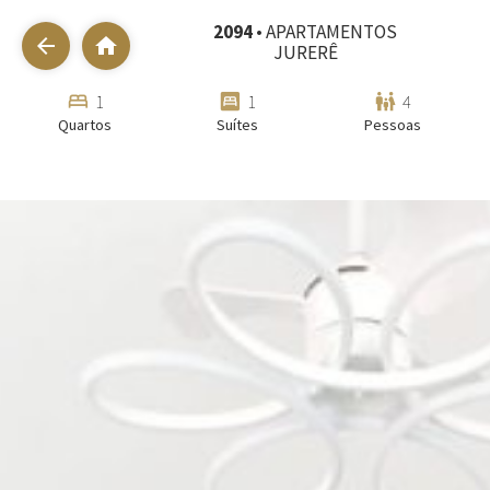
2094
• APARTAMENTOS
arrow_back
home
JURERÊ
bed
bedroom_parent
family_restroom
1
1
4
Quartos
Suítes
Pessoas