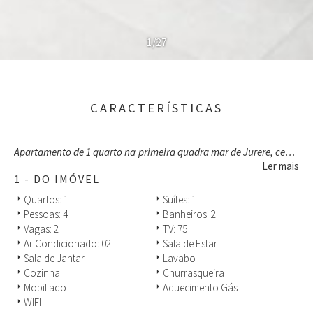
1/27
CARACTERÍSTICAS
Apartamento de 1 quarto na primeira quadra mar de Jurere, cerca
de 50m da praia. Predio tranquilo, familiar, contem uma vaga de
Ler mais
garagem coberta.
1 - DO IMÓVEL
Quartos: 1
Suítes: 1
arrow_right
arrow_right
Pessoas: 4
Banheiros: 2
arrow_right
arrow_right
Vagas: 2
TV: 75
arrow_right
arrow_right
Ar Condicionado: 02
Sala de Estar
arrow_right
arrow_right
Sala de Jantar
Lavabo
arrow_right
arrow_right
Cozinha
Churrasqueira
arrow_right
arrow_right
Mobiliado
Aquecimento Gás
arrow_right
arrow_right
WIFI
arrow_right