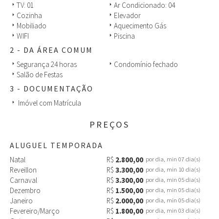
TV: 01
Ar Condicionado: 04
arrow_right
arrow_right
Não perca a oportunidade de antecipar sua reserva, nossa equipe
Cozinha
Elevador
arrow_right
arrow_right
está a disposição para sanar eventuais dúvidas
Mobiliado
Aquecimento Gás
arrow_right
arrow_right
WIFI
Piscina
arrow_right
arrow_right
2 - DA ÁREA COMUM
Segurança 24 horas
Condomínio fechado
arrow_right
arrow_right
Salão de Festas
arrow_right
3 - DOCUMENTAÇÃO
Imóvel com Matrícula
arrow_right
PREÇOS
ALUGUEL TEMPORADA
Natal
R$
2.800,00
por dia, min 07 dia(s)
Reveillon
R$
3.300,00
por dia, min 10 dia(s)
Carnaval
R$
3.300,00
por dia, min 05 dia(s)
Dezembro
R$
1.500,00
por dia, min 05 dia(s)
Janeiro
R$
2.000,00
por dia, min 05 dia(s)
Fevereiro/Março
R$
1.800,00
por dia, min 03 dia(s)