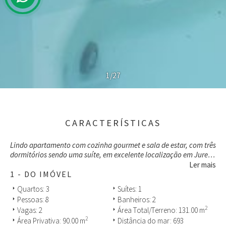
1/27
CARACTERÍSTICAS
Lindo apartamento com cozinha gourmet e sala de estar, com três
dormitórios sendo uma suíte, em excelente localização em Jurerê,
duas vagas de garagem, àrea social com piscina, salão de festa,
Ler mais
espaço gourmet, academia, próximo ao supermercado Imperatriz
1 - DO IMÓVEL
e Banco Bradesco.
Quartos: 3
Suítes: 1
arrow_right
arrow_right
Pessoas: 8
Banheiros: 2
arrow_right
arrow_right
A apenas 800 metros das águas calmas e cristalinas da praia de
2
Vagas: 2
Área Total/Terreno: 131.00 m
arrow_right
arrow_right
Jurerê Tradicional, que é o maior desejo de pessoas que amam a
2
Área Privativa: 90.00 m
Distância do mar: 693
arrow_right
arrow_right
natureza sem desprezar o conforto oferecido pela cidade.