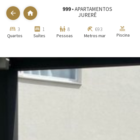
999
• APARTAMENTOS
arrow_back
home
JURERÊ
pool
bed
bedroom_parent
family_restroom
beach_access
3
1
8
693
Piscina
Quartos
Suítes
Pessoas
Metros mar