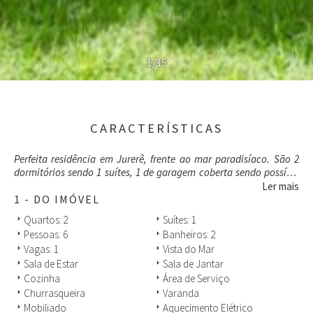
1/35
CARACTERÍSTICAS
Perfeita residência em Jurerê, frente ao mar paradisíaco. São 2
dormitórios sendo 1 suítes, 1 de garagem coberta sendo possível
mais 3 veículos descobertos, ar condicionado nos cômodos , sala
Ler mais
de estar e jantar, área de servido, churrasqueira, varanda, sala de
1 - DO IMÓVEL
TV e jardim. Casa muito aconchegante e possui tudo que você e
Quartos: 2
Suítes: 1
arrow_right
arrow_right
sua família procuram para descansar e aproveitar para renovar
Pessoas: 6
Banheiros: 2
arrow_right
arrow_right
as energias. Possui varanda gourmet de frente para o mar com
Vagas: 1
Vista do Mar
arrow_right
arrow_right
vista para um lindo gramado.
Sala de Estar
Sala de Jantar
arrow_right
arrow_right
Cozinha
Área de Serviço
arrow_right
arrow_right
Churrasqueira
Varanda
arrow_right
arrow_right
Mobiliado
Aquecimento Elétrico
arrow_right
arrow_right