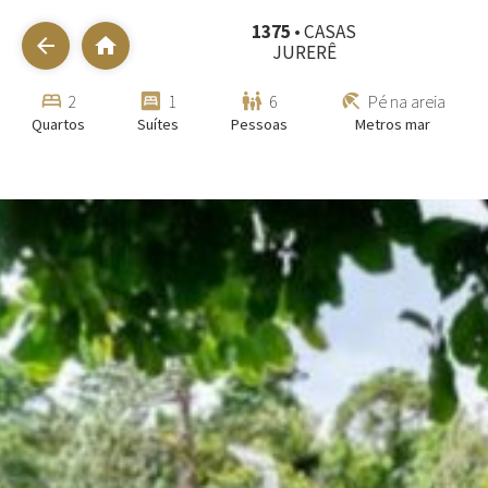
1375
• CASAS
arrow_back
home
JURERÊ
bed
bedroom_parent
family_restroom
beach_access
2
1
6
Pé na areia
Quartos
Suítes
Pessoas
Metros mar