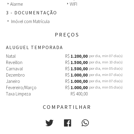
Alarme
WIFI
arrow_right
arrow_right
3 - DOCUMENTAÇÃO
Imóvel com Matrícula
arrow_right
PREÇOS
ALUGUEL TEMPORADA
Natal
R$
1.200,00
por dia, min 07 dia(s)
Reveillon
R$
1.500,00
por dia, min 10 dia(s)
Carnaval
R$
1.500,00
por dia, min 05 dia(s)
Dezembro
R$
1.000,00
por dia, min 07 dia(s)
Janeiro
R$
1.000,00
por dia, min 07 dia(s)
Fevereiro/Março
R$
1.000,00
por dia, min 05 dia(s)
Taxa Limpeza
R$ 400,00
COMPARTILHAR