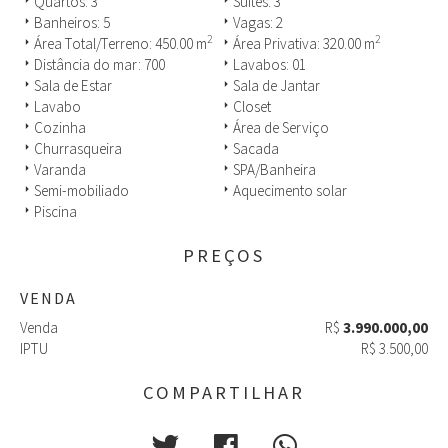
Quartos: 3
Suítes: 3
arrow_right
arrow_right
de acesso exclusivo a alameda.
Banheiros: 5
Vagas: 2
arrow_right
arrow_right
2
2
Área Total/Terreno: 450.00 m
Área Privativa: 320.00 m
arrow_right
arrow_right
Esta casa em Jurerê conta ainda com uma linda área de lazer,
Distância do mar: 700
Lavabos: 01
arrow_right
arrow_right
aconchegantes, com muitas plantas, ar natural e ambientes
amplos que geram conforto e bem estar.
Sala de Estar
Sala de Jantar
arrow_right
arrow_right
Lavabo
Closet
arrow_right
arrow_right
Cozinha
Área de Serviço
arrow_right
arrow_right
Churrasqueira
Sacada
arrow_right
arrow_right
Varanda
SPA/Banheira
arrow_right
arrow_right
Semi-mobiliado
Aquecimento solar
arrow_right
arrow_right
Piscina
arrow_right
PREÇOS
VENDA
Venda
R$
3.990.000,00
IPTU
R$ 3.500,00
COMPARTILHAR