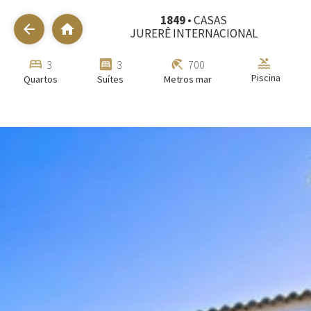
1849
• CASAS
arrow_back
home
JURERÊ INTERNACIONAL
pool
bed
bedroom_parent
beach_access
3
3
700
Piscina
Quartos
Suítes
Metros mar