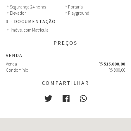
sala de videoconferência, salas de reunião, estacionamento
Segurança 24 horas
Portaria
arrow_right
arrow_right
rotativo com mais de mil vagas. Open shopping com praça
Elevador
Playground
coberta, restaurantes, farmácia, barbearia, banco e diversas
arrow_right
arrow_right
lojas.
3 - DOCUMENTAÇÃO
Imóvel com Matrícula
arrow_right
PREÇOS
VENDA
Venda
R$
515.000,00
Condomínio
R$ 800,00
COMPARTILHAR