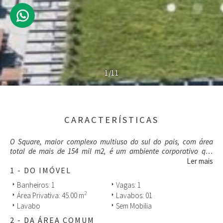
1/11
CARACTERÍSTICAS
O Square, maior complexo multiuso do sul do pais, com área
total de mais de 154 mil m2, é um ambiente corporativo que
oferece uma proposta única de equilíbrio entre trabalho, lazer,
Ler mais
conveniência e networking; composto por três torres (Campeche,
1 - DO IMÓVEL
Jurerê e Lagoa), vinte elevadores para fluxo de pessoas dentro do
Banheiros: 1
Vagas: 1
arrow_right
arrow_right
complexo, dois elevadores para acesso exclusivo ao centro de
2
Área Privativa: 45.00 m
Lavabos: 01
arrow_right
arrow_right
convenções e às salas de reunião, elevadores de serviços amplos
Lavabo
Sem Mobilia
arrow_right
arrow_right
em cada torre para mudanças e transporte de mercadorias,
sistema de monitoramento CFTV, segurança 24 horas, auditório,
2 - DA ÁREA COMUM